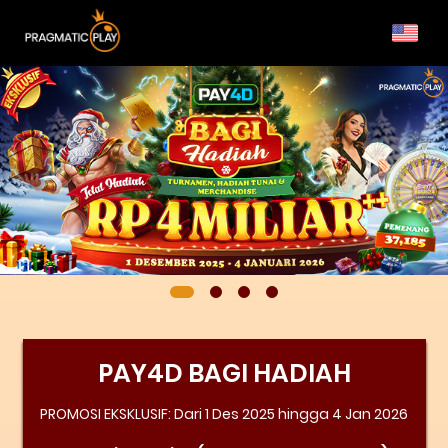
PAY4D BAGI HADIAH
PROMOSI EKSKLUSIF: Dari 1 Des 2025 hingga 4 Jan 2026