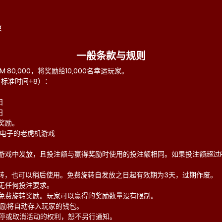
束
一般条款与规则
 80,000，将奖励给10,000名幸运玩家。
59，标准时间+8）：
日
日
日
转奖励。
者电子的老虎机游戏
一游戏中发放，且投注额与赢得奖励时使用的投注额相同。如果投注额超过RM
旋转，也可以稍后使用。免费旋转自发放之日起有效期为3天，过期作废。
，无任何投注要求。
得免费旋转奖励。玩家可以赢得的奖励数量没有限制。
，奖励将自动存入玩家的钱包。
、暂停或取消活动的权利，恕不另行通知。