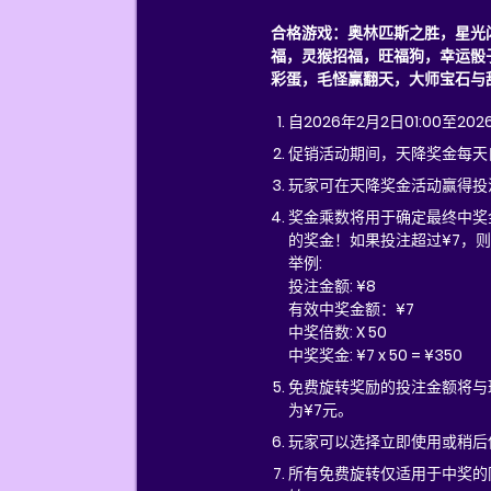
合格游戏：奥林匹斯之胜，星光闪
福，灵猴招福，旺福狗，幸运骰
彩蛋，毛怪赢翻天，大师宝石与
自2026年2月2日01:00至20
促销活动期间，天降奖金每天自01
玩家可在天降奖金活动赢得投
奖金乘数将用于确定最终中奖金
的奖金！如果投注超过¥7，
举例:​
投注金额: ¥8
有效中奖金额：¥7
中奖倍数: X 50
中奖奖金: ¥7 x 50 = ¥350
免费旋转奖励的投注金额将与
为¥7元。
玩家可以选择立即使用或稍后
所有免费旋转仅适用于中奖的