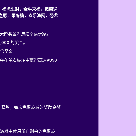
鼠，福虎生财，金牛来福，凤凰迎
之愿，果冻糖，欢乐渔网，恐龙
000 的天降奖金将送给幸运玩家。
,000 的奖金。
0倍奖金。
会在单次旋转中赢得高达¥350
注获胜，每次免费旋转的奖励金额
该游戏中使用所有剩余的免费旋