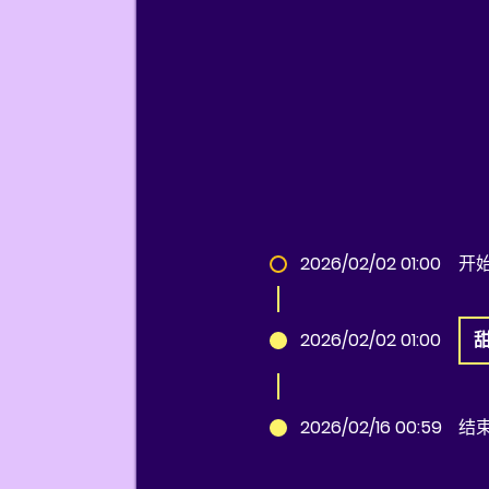
2026/02/02 01:00
开
2026/02/02 01:00
2026/02/16 00:59
结