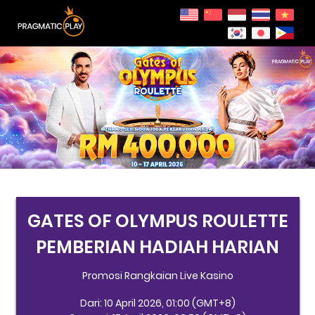
GATES OF OLYMPUS ROULETTE
PEMBERIAN HADIAH HARIAN
Promosi Rangkaian Live Kasino
Dari: 10 April 2026, 01:00 (GMT+8)