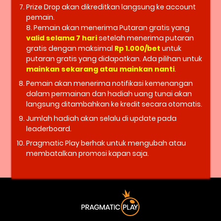
Prize Drop akan dikreditkan langsung ke account
pemain.
8. Pemain akan menerima Putaran gratis yang
valid
selama
7
hari
setelah menerima putaran
gratis dengan maksimal
Rp 1.000/bet
untuk
putaran gratis yang didapatkan. Ada pilihan untuk
mainkan
sekarang
atau
mainkan
nanti
.
Pemain akan menerima notifikasi kemenangan
dalam permainan dan hadiah uang tunai akan
langsung ditambahkan ke kredit secara otomatis.
Jumlah hadiah akan selalu di update pada
leaderboard.
Pragmatic Play berhak untuk mengubah atau
membatalkan promosi kapan saja.