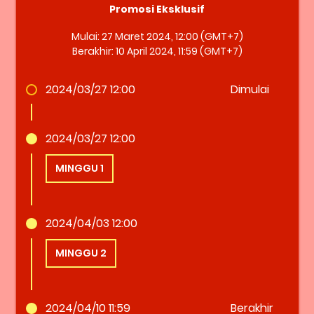
Promosi Eksklusif
Mulai: 27 Maret 2024, 12:00 (GMT+7)
Berakhir: 10 April 2024, 11:59 (GMT+7)
2024/03/27 12:00
Dimulai
2024/03/27 12:00
MINGGU 1
2024/04/03 12:00
MINGGU 2
2024/04/10 11:59
Berakhir