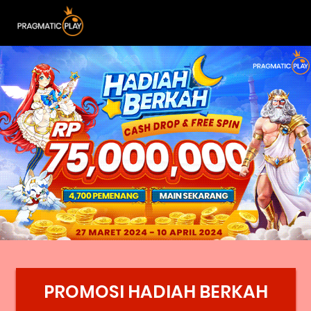
PROMOSI HADIAH BERKAH