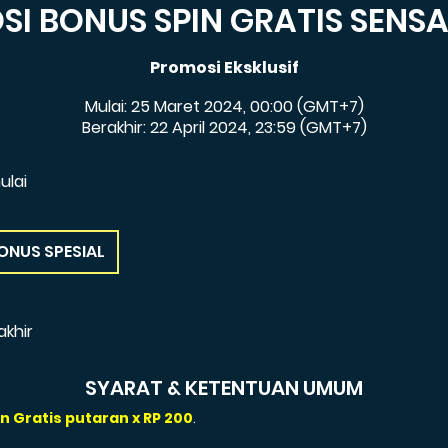
I BONUS SPIN GRATIS SENS
Promosi Eksklusif
Mulai: 25 Maret 2024, 00:00 (GMT+7)
Berakhir: 22 April 2024, 23:59 (GMT+7)
ulai
ONUS SPESIAL
akhir
SYARAT & KETENTUAN UMUM
in Gratis putaran x RP 200
.