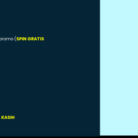
 promo (
SPIN GRATIS
 KASIH