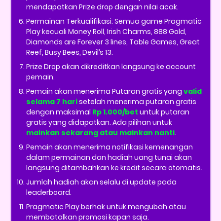
mendapatkan Prize drop dengan nilai acak.
Permainan Terkualifikasi: Semua game Pragmatic
Play kecuali Money Roll, Irish Charms, 888 Gold,
Diamonds are Forever 3 lines, Table Games, Great
Reef, Busy Bees, Devil’s 13.
Prize Drop akan dikreditkan langsung ke account
pemain.
Pemain akan menerima Putaran gratis yang
valid
selama
7
hari
setelah menerima putaran gratis
dengan maksimal
Rp 1.000/bet
untuk putaran
gratis yang didapatkan. Ada pilihan untuk
mainkan
sekarang
atau
mainkan
nanti
.
Pemain akan menerima notifikasi kemenangan
dalam permainan dan hadiah uang tunai akan
langsung ditambahkan ke kredit secara otomatis.
Jumlah hadiah akan selalu di update pada
leaderboard.
Pragmatic Play berhak untuk mengubah atau
membatalkan promosi kapan saja.